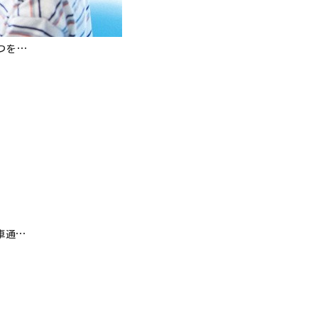
つを…
車通…