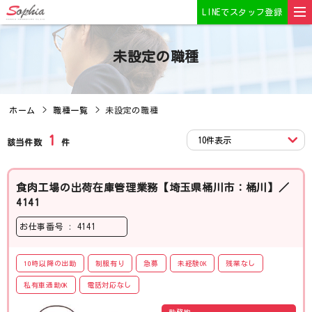
LINEでスタッフ登録
未設定の職種
ホーム
職種一覧
未設定の職種
1
該当件数
件
食肉工場の出荷在庫管理業務【埼玉県桶川市：桶川】／
4141
お仕事番号 : 4141
10時以降の出勤
制服有り
急募
未経験OK
残業なし
私有車通勤OK
電話対応なし