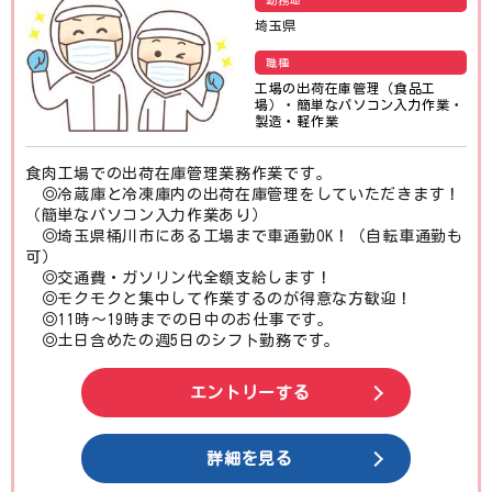
勤務地
埼玉県
職種
工場の出荷在庫管理（食品工
場）
・
簡単なパソコン入力作業
・
製造・軽作業
食肉工場での出荷在庫管理業務作業です。
◎冷蔵庫と冷凍庫内の出荷在庫管理をしていただきます！
（簡単なパソコン入力作業あり）
◎埼玉県桶川市にある工場まで車通勤OK！（自転車通勤も
可）
◎交通費・ガソリン代全額支給します！
◎モクモクと集中して作業するのが得意な方歓迎！
◎11時〜19時までの日中のお仕事です。
◎土日含めたの週5日のシフト勤務です。
エントリーする
詳細を見る