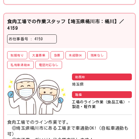
食肉工場での作業スタッフ【埼玉県桶川市：桶川】／
4159
お仕事番号 : 4159
制服有り
大量募集
急募
未経験OK
残業なし
私有車通勤OK
電話対応なし
勤務地
埼玉県
職種
工場のライン作業（食品工場）
・
製造・軽作業
食肉工場でのライン作業です。
◎埼玉県桶川市にある工場まで車通勤OK!（自転車通勤も
可）