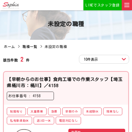
LINEでスタッフ登録
未設定の職種
ホーム
職種一覧
未設定の職種
2
該当件数
件
【早朝からのお仕事】食肉工場での作業スタッフ【埼玉
県桶川市：桶川】／4158
お仕事番号 : 4158
制服有り
大量募集
急募
早朝のみ
未経験OK
残業なし
私有車通勤OK
週3日〜OK
電話対応なし